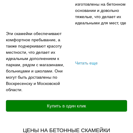
изготовлены на бетонном
основании и довольно
тяжелые, что делает их
идеальными для мест, где
требуются
Эти скамейки обеспечивают
антивандальные
комфортное пребывание, а
характеристики. Бетон
также подчеркивают красоту
укреплен элементами, а
местности, что делает их
настил сделан из
идеальным дополнением к
деревянных досок или
Читать еще
паркам, рядом с магазинами,
балок, обработанных
больницами и школами. Они
влагоотталкивающими
могут быть доставлены по
пропитками.
Воскресенску и Московской
области.
Купить в один клик
ЦЕНЫ НА БЕТОННЫЕ СКАМЕЙКИ