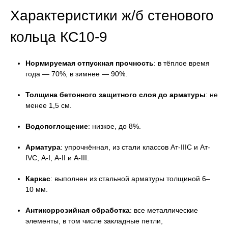
Характеристики ж/б
стенового
кольца КС10-9
Нормируемая отпускная прочность
: в тёплое время
года — 70%, в зимнее — 90%.
Толщина бетонного защитного слоя до арматуры
: не
менее 1,5 см.
Водопоглощение
: низкое, до 8%.
Арматура
: упрочнённая, из стали классов Ат-IIIС и Ат-
IVС, А-I, А-II и А-III.
Каркас
: выполнен из стальной арматуры толщиной 6–
10 мм.
Антикоррозийная обработка
: все металлические
элементы, в том числе закладные петли,