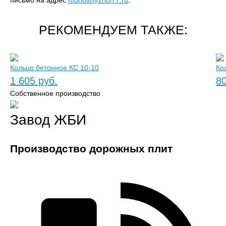
письмо на адрес
monolit@zhbi77.ru
.
РЕКОМЕНДУЕМ ТАКЖЕ:
Кольцо бетонное КС 10-10
Ко
1 605 руб.
80
Собственное производство
Завод ЖБИ
Производство дорожных плит