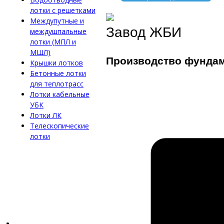
лотки с решетками
Междупутные и
Завод ЖБИ
междушпальные
лотки (МПЛ и
МШЛ)
Производство фунда
Крышки лотков
Бетонные лотки
для теплотрасс
Лотки кабельные
УБК
Лотки ЛК
Телескопические
лотки