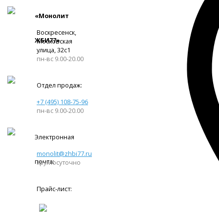
«Монолит
Воскресенск,
ЖБИ77»
Московская
улица, 32с1
пн-вс 9.00-20.00
Отдел продаж:
+7 (495) 108-75-96
пн-вс 9.00-20.00
Электронная
monolit@zhbi77.ru
почта:
круглосуточно
Прайс-лист: