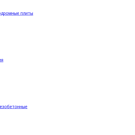
одромные плиты
ия
езобетонные