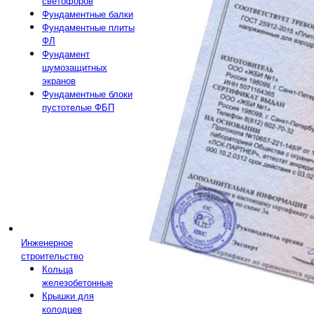
светофоров
Фундаментные балки
Фундаментные плиты
ФЛ
Фундамент
шумозащитных
экранов
Фундаментные блоки
пустотелые ФБП
Инженерное
строительство
Кольца
железобетонные
Крышки для
колодцев