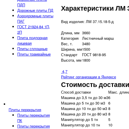
ПДП
Характеристики ЛМ 3
Дорожные плиты ПД
Аэродромные плиты
ПАГ
Вид изделия: ЛМ 37.15.18-5-д
ГОСТ 21924-84 1П,
2П
Длина, мм
3660
Плита подпорная
Категория
Лестничный марш
лицевая
Вес, т.
3480
Плиты сплошные
Ширина, мм
1500
Плиты трамвайные
Стандарт
ГОСТ 9818-95
Высота, мм
1800
4,7
Рейтинг организации в Яндексе
Стоимость доставк
Способ доставки
Макс. длина
Машина до 3,5 тн до 30 м3
6
Машина до 5 тн до 30 м3
6
Машина до 10 тн до 50 м3
8
Плиты перекрытия
Машина до 20 тн до 80 м3
8
Плиты перекрытия
Манипулятор до 5 тн
5
ПК
Манипулятор до 10 тн
10
Плиты перекрытия