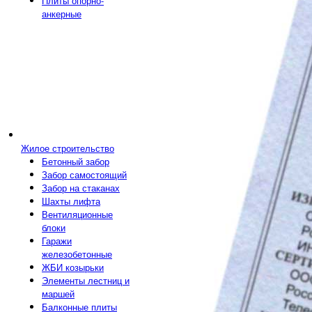
Плиты опорно-
анкерные
Жилое строительство
Бетонный забор
Забор самостоящий
Забор на стаканах
Шахты лифта
Вентиляционные
блоки
Гаражи
железобетонные
ЖБИ козырьки
Элементы лестниц и
маршей
Балконные плиты