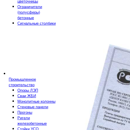
цветочницы
Ограничители
(полусферы)
бетонные
Сигнальные столбики
Промышленное
строительство
Опоры ЛЭП
Сваи ЖБИ
Монолитные колонны
Стеновые панели
Прогоны
Ригели
железобетонные
Стойки УСО