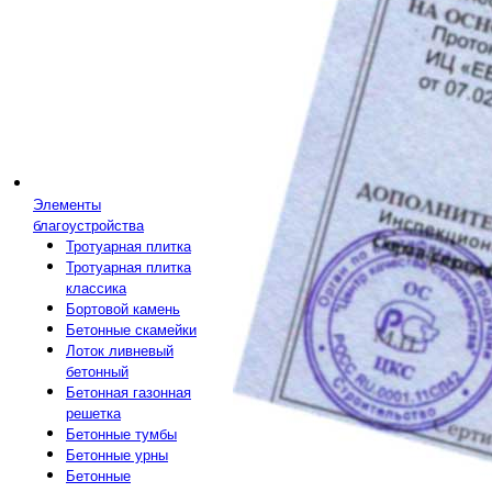
Элементы
благоустройства
Тротуарная плитка
Тротуарная плитка
классика
Бортовой камень
Бетонные скамейки
Лоток ливневый
бетонный
Бетонная газонная
решетка
Бетонные тумбы
Бетонные урны
Бетонные