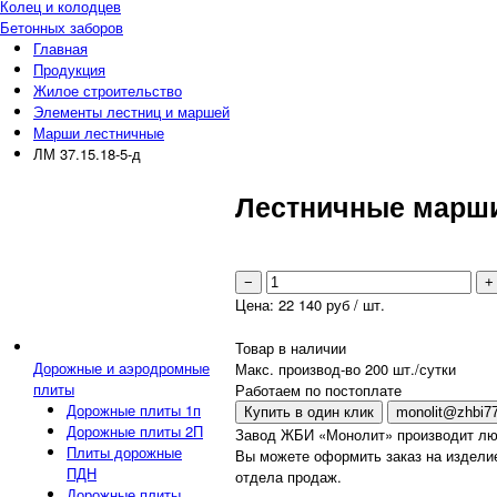
Колец и колодцев
Бетонных заборов
Главная
Продукция
Жилое строительство
Элементы лестниц и маршей
Марши лестничные
ЛМ 37.15.18-5-д
Лестничные марши 
−
+
Цена:
22 140
руб / шт.
Товар в наличии
Дорожные и аэродромные
Макс. производ-во 200 шт./сутки
плиты
Работаем по постоплате
Дорожные плиты 1п
Купить в один клик
monolit@zhbi77
Дорожные плиты 2П
Завод ЖБИ «Монолит» производит люб
Плиты дорожные
Вы можете оформить заказ на изделие
ПДН
отдела продаж.
Дорожные плиты