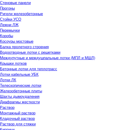
Стеновые панели
Прогоны
Ригели железобетонные
Стойки УСО
Лежни ЛЖ
Перемычки
Коробы
Косоуры мостовые
Балка пролетного строения
Водоотводные лотки с решетками
Междупутные и междушпальные лотки (МПЛ и МШЛ)
Крышки лотков
Бетонные лотки для теплотрасс
Лотки кабельные УБК
Лотки ЛК
Телескопические лотки
Железобетонные плиты
Шахты дымоудаления
Диафрагмы жесткости
Раствор
Монтажный раствор
Кладочный раствор
Раствор для стяжки
Кирпичи