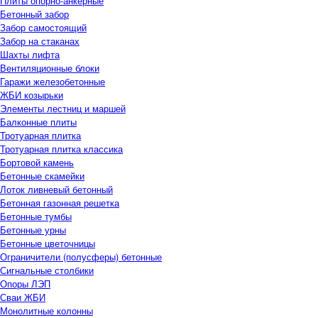
Плиты опорно-анкерные
Бетонный забор
Забор самостоящий
Забор на стаканах
Шахты лифта
Вентиляционные блоки
Гаражи железобетонные
ЖБИ козырьки
Элементы лестниц и маршей
Балконные плиты
Тротуарная плитка
Тротуарная плитка классика
Бортовой камень
Бетонные скамейки
Лоток ливневый бетонный
Бетонная газонная решетка
Бетонные тумбы
Бетонные урны
Бетонные цветочницы
Ограничители (полусферы) бетонные
Сигнальные столбики
Опоры ЛЭП
Сваи ЖБИ
Монолитные колонны