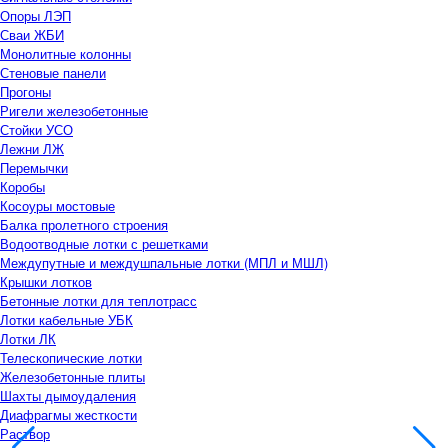
Опоры ЛЭП
Сваи ЖБИ
Монолитные колонны
Стеновые панели
Прогоны
Ригели железобетонные
Стойки УСО
Лежни ЛЖ
Перемычки
Коробы
Косоуры мостовые
Балка пролетного строения
Водоотводные лотки с решетками
Междупутные и междушпальные лотки (МПЛ и МШЛ)
Крышки лотков
Бетонные лотки для теплотрасс
Лотки кабельные УБК
Лотки ЛК
Телескопические лотки
Железобетонные плиты
Шахты дымоудаления
Диафрагмы жесткости
Раствор