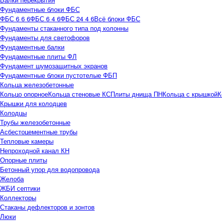
Фундаментные блоки ФБС
ФБС 6 6 6
ФБС 6 4 6
ФБС 24 4 6
Всё блоки ФБС
Фундаменты стаканного типа под колонны
Фундаменты для светофоров
Фундаментные балки
Фундаментные плиты ФЛ
Фундамент шумозащитных экранов
Фундаментные блоки пустотелые ФБП
Кольца железобетонные
Кольцо опорное
Кольца стеновые КС
Плиты днища ПН
Кольца с крышкой
К
Крышки для колодцев
Колодцы
Трубы железобетонные
Асбестоцементные трубы
Тепловые камеры
Непроходной канал КН
Опорные плиты
Бетонный упор для водопровода
Желоба
ЖБИ септики
Коллекторы
Стаканы дефлекторов и зонтов
Люки