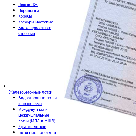
Лежни ЛЖ
Перемычки
Коробы
Косоуры мостовые
Балка пролетного
строения
Железобетонные лотки
Водоотводные лотки
с решетками
Междупутные и
междушпальные
лотки (МПЛ и МШЛ)
Крышки лотков
Бетонные лотки для