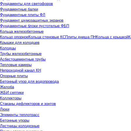
Фундаменты для светофоров
Фундаментные балки
Фундаментные плиты ФЛ
Фундамент шумозащитных экранов
Фундаментные блоки пустотелые ФБП
Кольца железобетонные
Кольцо опорное
Кольца стеновые КС
Плиты днища ПН
Кольца с крышкой
К
Крышки для колодцев
Колодцы
Трубы железобетонные
Асбестоцементные трубы
Тепловые камеры
Непроходной канал КН
Опорные плиты
Бетонный упор для водопровода
Желоба
ЖБИ септики
Коллекторы
Стаканы дефлекторов и зонтов
Люки
Элементы теплотрасс
Бетонные упоры
Лестницы колодезные