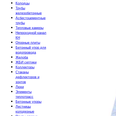
Колодцы
Трубы
железобетонные
Асбестоцементные
трубы
Тепловые камеры
Непроходной канал
КН
Опорные плиты
Бетонный упор для
водопровода
Желоба
ЖБИ септики
Коллекторы
Стаканы
дефлекторов и
зонтов
Люки
Элементы
теплотрасс
Бетонные упоры
Лестницы
колодезные