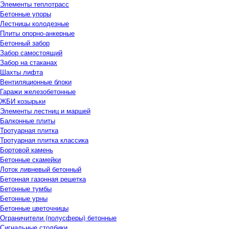
Элементы теплотрасс
Бетонные упоры
Лестницы колодезные
Плиты опорно-анкерные
Бетонный забор
Забор самостоящий
Забор на стаканах
Шахты лифта
Вентиляционные блоки
Гаражи железобетонные
ЖБИ козырьки
Элементы лестниц и маршей
Балконные плиты
Тротуарная плитка
Тротуарная плитка классика
Бортовой камень
Бетонные скамейки
Лоток ливневый бетонный
Бетонная газонная решетка
Бетонные тумбы
Бетонные урны
Бетонные цветочницы
Ограничители (полусферы) бетонные
Сигнальные столбики