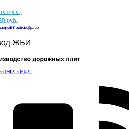
18.10,5-5-д
90 руб.
ки (МПЛ и МШЛ)
венное производство
вод ЖБИ
изводство дорожных плит
ки (МПЛ и МШЛ)