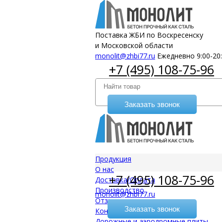
Поставка ЖБИ по Воскресенску
и Московской области
monolit@zhbi77.ru
Ежедневно 9:00-20
+7 (495) 108-75-96
Заказать звонок
Продукция
О нас
+7 (495) 108-75-96
Доставка/Оплата
Производство
monolit@zhbi77.ru
Отзывы
Заказать звонок
Контакты
Дорожные и аэродромные плиты