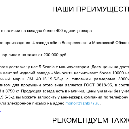
НАШИ ПРЕИМУЩЕСТ
 в наличии на складах более 400 единиц товара
е производство: 4 завода жби в Воскресенске и Московской Облас
 юр.лицам на заказ от 200 000 руб.
е
гая доставка: у нас 5 Scania с манипулятором. Даем цены на дост
тимент жб изделий завода «Монолит» насчитывает более 10000 на
ичный марш ЛМ 40.15.19,5-5-д с типовыми размерами 3960
тивом для продукции этого вида является ГОСТ 9818-95, в соотв
 в 3750 кг. Продукция всегда есть в наличии, цены указаны без уч
.19,5-5-д вы можете запросить у менеджера компании по телефон
или электронное письмо на адрес
monolit@zhbi77.ru
.
е
РЕКОМЕНДУЕМ ТАКЖ