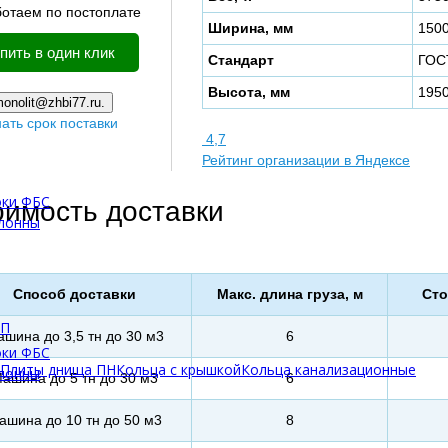
отаем по постоплате
Ширина, мм
150
пить в один клик
Стандарт
ГОС
Высота, мм
195
onolit@zhbi77.ru.
нать срок поставки
4,7
Рейтинг организации в Яндексе
оки ФБС
оимость доставки
олонны
Способ доставки
Макс. длина груза, м
Сто
БП
шина до 3,5 тн до 30 м3
6
оки ФБС
Плиты днища ПН
Кольца с крышкой
Кольца канализационные
олонны
ашина до 5 тн до 30 м3
6
ашина до 10 тн до 50 м3
8