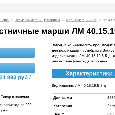
льство
Элементы лестниц и маршей
Марши лестничные
ЛМ 40.15
стничные марши ЛМ 40.15.19
Завод ЖБИ «Монолит» производит 
для реализации партнёрам в Воскре
−
изделие марки ЛМ 40.15.19,5-5-д, 
или по телефону отдела продаж.
+
Характеристики Л
24 890
руб /
Вид изделия: ЛМ 40.15.19,5-5-д
Товар в наличии
Длина, мм
396
с. производ-во 200
Категория
Лес
сутки
Вес, т.
375